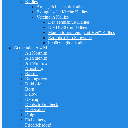
Kallies
Amtsgerichtsbezirk Kallies
Evangelische Kirche Kallies
Vereine in Kallies
Der Tennisklub Kallies
Die DLRG in Kallies
Männerturnverein „Gut Heil“ Kallies
Radfahr-Club Schwalbe
Schützengilde Kallies
Gemeinden A – M
Alt Körtnitz
Alt Stüdnitz
Alt Wuhrow
Annaberg
Balster
Baumgarten
Birkholz
Born
Dalow
Denzig
Deutsch-Fuhlbeck
Dietersdorf
Dolgen
Eichenberg
Friedrichsdorf