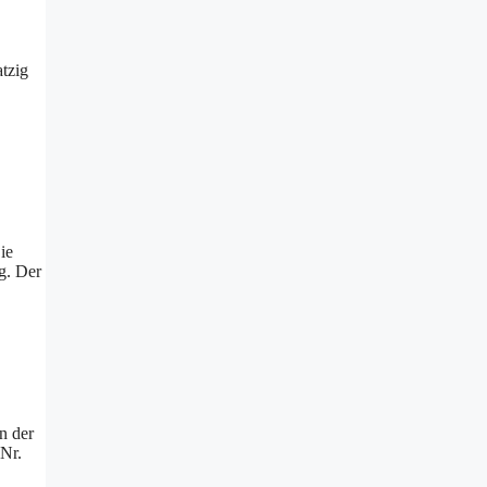
tzig
ie
g. Der
n der
 Nr.