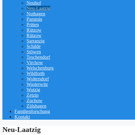
Neuhof
Neu-Laatzig
Nuthagen
Pammin
Pritten
Rützow
Rützow
Sarranzig
Schilde
Stöwen
Teschendorf
Virchow
Welschenburg
Wildforth
Woltersdorf
Wusterwitz
Wutzig
Zetzin
Zuchow
Zülshagen
Familienforschung
Kontakt
Neu-Laatzig