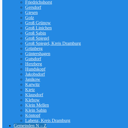
Friedrichshorst
Gersdorf
Giesen
Golz
Groß Grünow
Groß Linichen
Groß Sabin
Groß Spiegel
Groß Spiegel, Kreis Dramburg
Grünberg
Güntershagen
Gutsdorf
Herzberg
Hundskopf
Jakobsdorf
Janikow
Karwitz
Kietz
Klausdorf
Klebow
Klein Mellen
Klein Sabin
Köntopf
Labenz, Kreis Dramburg
Gemeinden N – Z