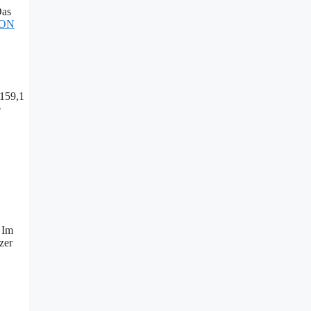
Das
 VON
 159,1
e
 Im
zer