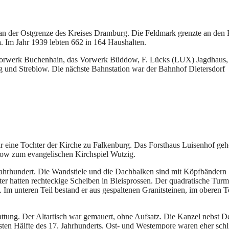
 an der Ostgrenze des Kreises Dramburg. Die Feldmark grenzte an den 
 Im Jahr 1939 lebten 662 in 164 Haushalten.
Vorwerk Buchenhain, das Vorwerk Büddow, F. Lücks (LUX) Jagdhaus,
g und Streblow. Die nächste Bahnstation war der Bahnhof Dietersdorf
r eine Tochter der Kirche zu Falkenburg. Das Forsthaus Luisenhof geh
low zum evangelischen Kirchspiel Wutzig.
Jahrhundert. Die Wandstiele und die Dachbalken sind mit Köpfbändern
er hatten rechteckige Scheiben in Bleisprossen. Der quadratische Turm
 Im unteren Teil bestand er aus gespaltenen Granitsteinen, im oberen Te
attung. Der Altartisch war gemauert, ohne Aufsatz. Die Kanzel nebst D
ten Hälfte des 17. Jahrhunderts. Ost- und Westempore waren eher schl