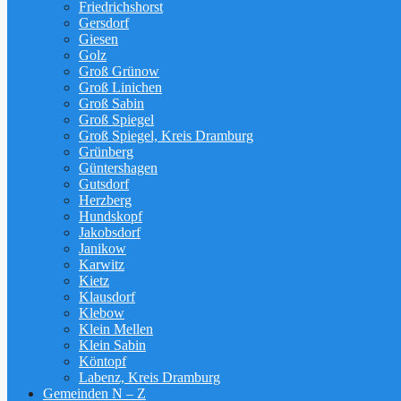
Friedrichshorst
Gersdorf
Giesen
Golz
Groß Grünow
Groß Linichen
Groß Sabin
Groß Spiegel
Groß Spiegel, Kreis Dramburg
Grünberg
Güntershagen
Gutsdorf
Herzberg
Hundskopf
Jakobsdorf
Janikow
Karwitz
Kietz
Klausdorf
Klebow
Klein Mellen
Klein Sabin
Köntopf
Labenz, Kreis Dramburg
Gemeinden N – Z