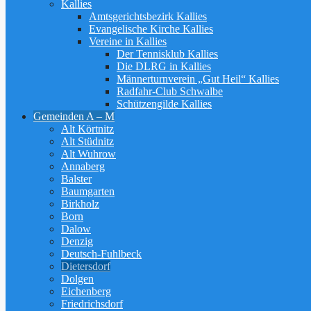
Kallies
Amtsgerichtsbezirk Kallies
Evangelische Kirche Kallies
Vereine in Kallies
Der Tennisklub Kallies
Die DLRG in Kallies
Männerturnverein „Gut Heil“ Kallies
Radfahr-Club Schwalbe
Schützengilde Kallies
Gemeinden A – M
Alt Körtnitz
Alt Stüdnitz
Alt Wuhrow
Annaberg
Balster
Baumgarten
Birkholz
Born
Dalow
Denzig
Deutsch-Fuhlbeck
Dietersdorf
Dolgen
Eichenberg
Friedrichsdorf