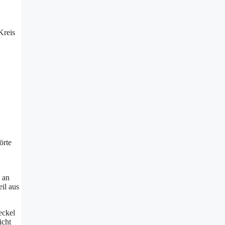
Kreis
örte
 an
il aus
eckel
icht