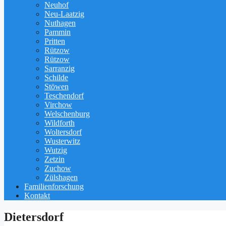
Neuhof
Neu-Laatzig
Nuthagen
Pammin
Pritten
Rützow
Rützow
Sarranzig
Schilde
Stöwen
Teschendorf
Virchow
Welschenburg
Wildforth
Woltersdorf
Wusterwitz
Wutzig
Zetzin
Zuchow
Zülshagen
Familienforschung
Kontakt
Dietersdorf