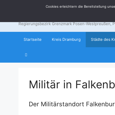
Zum
Cookies erleichtern die Bereitstellung uns
Der Landkreis 
Inhalt
springen
Regierungsbezirk Grenzmark Posen-Westpreußen, Pr
Startseite
Kreis Dramburg
Städte des K
Militär in Falken
Der Militärstandort Falkenbu