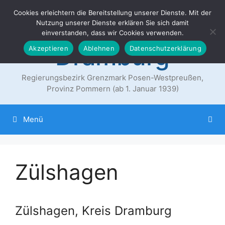
Zum
Cookies erleichtern die Bereitstellung unserer Dienste. Mit der
Der Landkreis
Inhalt
Nutzung unserer Dienste erklären Sie sich damit
springen
einverstanden, dass wir Cookies verwenden.
Dramburg
Akzeptieren
Ablehnen
Datenschutzerklärung
Regierungsbezirk Grenzmark Posen-Westpreußen,
Provinz Pommern (ab 1. Januar 1939)
Menü
Zülshagen
Zülshagen, Kreis Dramburg