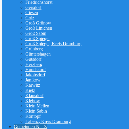
Friedrichshorst
Gersdorf
Giesen
Golz
Groß Grünow
Groß Linichen
Groß Sabin
Groß Spiegel
Groß Spiegel, Kreis Dramburg
Grünberg
Güntershagen
Gutsdorf
Herzberg
Hundskopf
Jakobsdorf
Janikow
Karwitz
Kietz
Klausdorf
Klebow
Klein Mellen
Klein Sabin
Köntopf
Labenz, Kreis Dramburg
Gemeinden N – Z