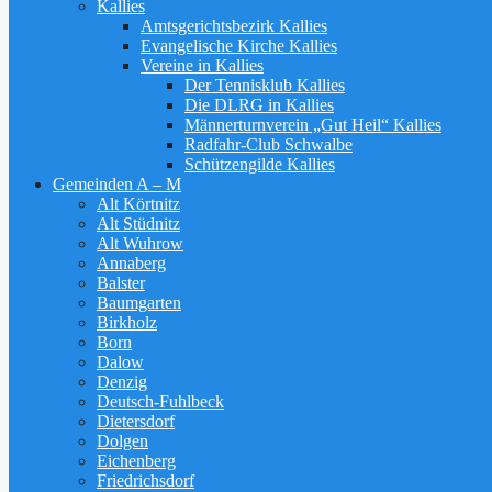
Kallies
Amtsgerichtsbezirk Kallies
Evangelische Kirche Kallies
Vereine in Kallies
Der Tennisklub Kallies
Die DLRG in Kallies
Männerturnverein „Gut Heil“ Kallies
Radfahr-Club Schwalbe
Schützengilde Kallies
Gemeinden A – M
Alt Körtnitz
Alt Stüdnitz
Alt Wuhrow
Annaberg
Balster
Baumgarten
Birkholz
Born
Dalow
Denzig
Deutsch-Fuhlbeck
Dietersdorf
Dolgen
Eichenberg
Friedrichsdorf