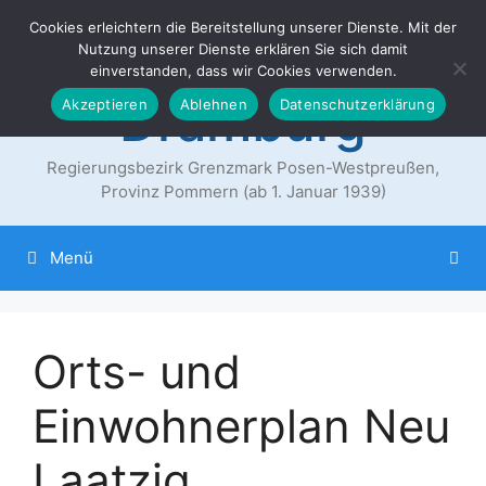
Zum
Cookies erleichtern die Bereitstellung unserer Dienste. Mit der
Der Landkreis
Inhalt
Nutzung unserer Dienste erklären Sie sich damit
springen
einverstanden, dass wir Cookies verwenden.
Dramburg
Akzeptieren
Ablehnen
Datenschutzerklärung
Regierungsbezirk Grenzmark Posen-Westpreußen,
Provinz Pommern (ab 1. Januar 1939)
Menü
Orts- und
Einwohnerplan Neu
Laatzig