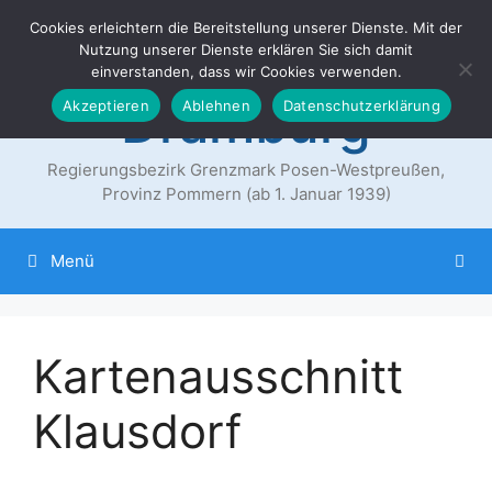
Zum
Cookies erleichtern die Bereitstellung unserer Dienste. Mit der
Der Landkreis
Inhalt
Nutzung unserer Dienste erklären Sie sich damit
springen
einverstanden, dass wir Cookies verwenden.
Dramburg
Akzeptieren
Ablehnen
Datenschutzerklärung
Regierungsbezirk Grenzmark Posen-Westpreußen,
Provinz Pommern (ab 1. Januar 1939)
Menü
Kartenausschnitt
Klausdorf