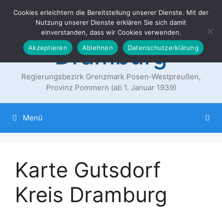
Zum
Cookies erleichtern die Bereitstellung unserer Dienste. Mit der
Der Landkreis
Inhalt
Nutzung unserer Dienste erklären Sie sich damit
springen
einverstanden, dass wir Cookies verwenden.
Dramburg
Akzeptieren
Ablehnen
Datenschutzerklärung
Regierungsbezirk Grenzmark Posen-Westpreußen,
Provinz Pommern (ab 1. Januar 1939)
Menü
Karte Gutsdorf
Kreis Dramburg