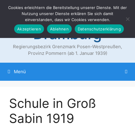
Zum
Cookies erleichtern die Bereitstellung unserer Dienste. Mit der
Der Landkreis
Inhalt
Nutzung unserer Dienste erklären Sie sich damit
springen
einverstanden, dass wir Cookies verwenden.
Dramburg
Akzeptieren
Ablehnen
Datenschutzerklärung
Regierungsbezirk Grenzmark Posen-Westpreußen,
Provinz Pommern (ab 1. Januar 1939)
Menü
Schule in Groß
Sabin 1919