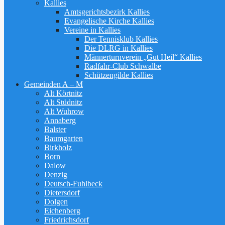
Kallies
Amtsgerichtsbezirk Kallies
Evangelische Kirche Kallies
Vereine in Kallies
Der Tennisklub Kallies
Die DLRG in Kallies
Männerturnverein „Gut Heil“ Kallies
Radfahr-Club Schwalbe
Schützengilde Kallies
Gemeinden A – M
Alt Körtnitz
Alt Stüdnitz
Alt Wuhrow
Annaberg
Balster
Baumgarten
Birkholz
Born
Dalow
Denzig
Deutsch-Fuhlbeck
Dietersdorf
Dolgen
Eichenberg
Friedrichsdorf