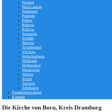
Neuhof
Neu-Laatzig
Nuthagen
Pammin
Pritten
Rützow
Rützow
Sarranzig
Schilde
Stöwen
Teschendorf
Virchow
Welschenburg
Wildforth
Woltersdorf
Wusterwitz
Wutzig
Zetzin
Zuchow
Zülshagen
Familienforschung
Kontakt
Die Kirche von Born, Kreis Dramburg