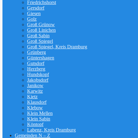
Friedrichshorst
Gersdorf
Giesen
Golz
Groß Grünow
Groß Linichen
Groß Sabin
Groß Spiegel
Groß Spiegel, Kreis Dramburg
Grünberg
Güntershagen
Gutsdorf
Herzberg
Hundskopf
Jakobsdorf
Janikow
Karwitz
Kietz
Klausdorf
Klebow
Klein Mellen
Klein Sabin
Köntopf
Labenz, Kreis Dramburg
Gemeinden N – Z