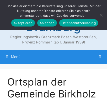
Zum
Cookies erleichtern die Bereitstellung unserer Dienste. Mit der
Der Landkreis
Inhalt
Nutzung unserer Dienste erklären Sie sich damit
springen
einverstanden, dass wir Cookies verwenden.
Dramburg
Akzeptieren
Ablehnen
Datenschutzerklärung
Regierungsbezirk Grenzmark Posen-Westpreußen,
Provinz Pommern (ab 1. Januar 1939)
Menü
Ortsplan der
Gemeinde Birkholz