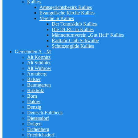
Kallies
Amtsgerichtsbezirk Kallies
Evangelische Kirche Kallies
Vereine in Kallies
Der Tennisklub Kallies
Die DLRG in Kallies
Männerturnverein „Gut Heil“ Kallies
Radfahr-Club Schwalbe
Schützengilde Kallies
Gemeinden A – M
Alt Körtnitz
Alt Stüdnitz
Alt Wuhrow
Annaberg
Balster
Baumgarten
Birkholz
Born
Dalow
Denzig
Deutsch-Fuhlbeck
Dietersdorf
Dolgen
Eichenberg
Friedrichsdorf