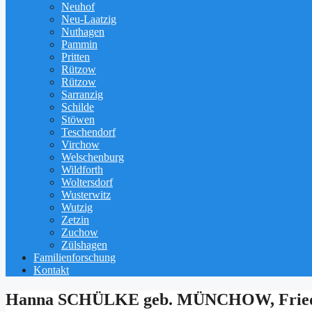
Neuhof
Neu-Laatzig
Nuthagen
Pammin
Pritten
Rützow
Rützow
Sarranzig
Schilde
Stöwen
Teschendorf
Virchow
Welschenburg
Wildforth
Woltersdorf
Wusterwitz
Wutzig
Zetzin
Zuchow
Zülshagen
Familienforschung
Kontakt
Hanna SCHÜLKE geb. MÜNCHOW, Friedh