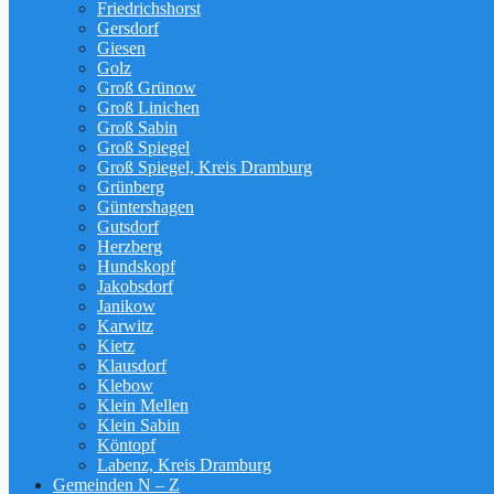
Friedrichshorst
Gersdorf
Giesen
Golz
Groß Grünow
Groß Linichen
Groß Sabin
Groß Spiegel
Groß Spiegel, Kreis Dramburg
Grünberg
Güntershagen
Gutsdorf
Herzberg
Hundskopf
Jakobsdorf
Janikow
Karwitz
Kietz
Klausdorf
Klebow
Klein Mellen
Klein Sabin
Köntopf
Labenz, Kreis Dramburg
Gemeinden N – Z