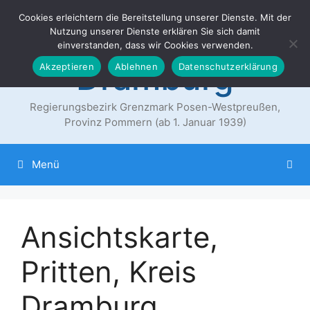
Zum
Cookies erleichtern die Bereitstellung unserer Dienste. Mit der
Der Landkreis
Inhalt
Nutzung unserer Dienste erklären Sie sich damit
springen
einverstanden, dass wir Cookies verwenden.
Dramburg
Akzeptieren
Ablehnen
Datenschutzerklärung
Regierungsbezirk Grenzmark Posen-Westpreußen,
Provinz Pommern (ab 1. Januar 1939)
Menü
Ansichtskarte,
Pritten, Kreis
Dramburg