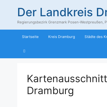
Zum
Der Landkreis 
Inhalt
springen
Regierungsbezirk Grenzmark Posen-Westpreußen, Pr
Startseite
Kreis Dramburg
Städte des K
Kartenausschnitt 
Dramburg