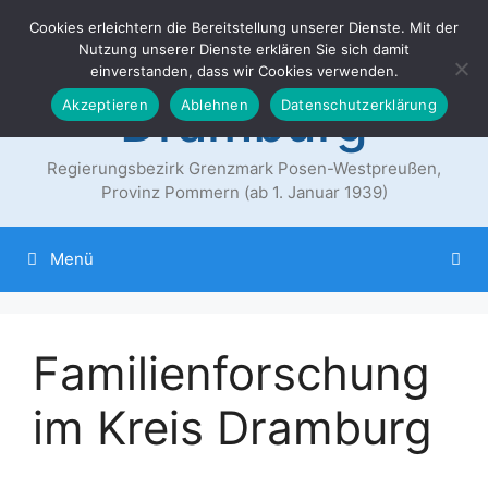
Zum
Cookies erleichtern die Bereitstellung unserer Dienste. Mit der
Der Landkreis
Inhalt
Nutzung unserer Dienste erklären Sie sich damit
springen
einverstanden, dass wir Cookies verwenden.
Dramburg
Akzeptieren
Ablehnen
Datenschutzerklärung
Regierungsbezirk Grenzmark Posen-Westpreußen,
Provinz Pommern (ab 1. Januar 1939)
Menü
Familienforschung
im Kreis Dramburg