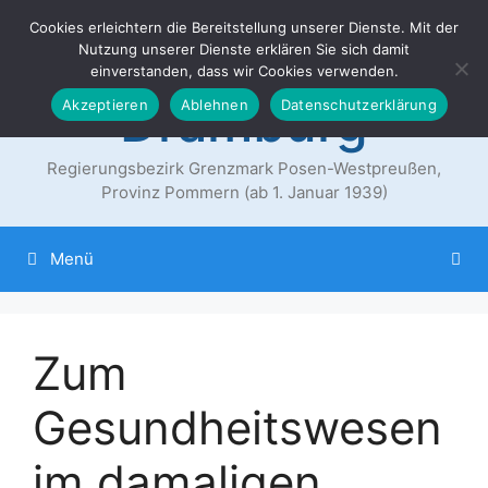
Zum
Cookies erleichtern die Bereitstellung unserer Dienste. Mit der
Der Landkreis
Inhalt
Nutzung unserer Dienste erklären Sie sich damit
springen
einverstanden, dass wir Cookies verwenden.
Dramburg
Akzeptieren
Ablehnen
Datenschutzerklärung
Regierungsbezirk Grenzmark Posen-Westpreußen,
Provinz Pommern (ab 1. Januar 1939)
Menü
Zum
Gesundheitswesen
im damaligen